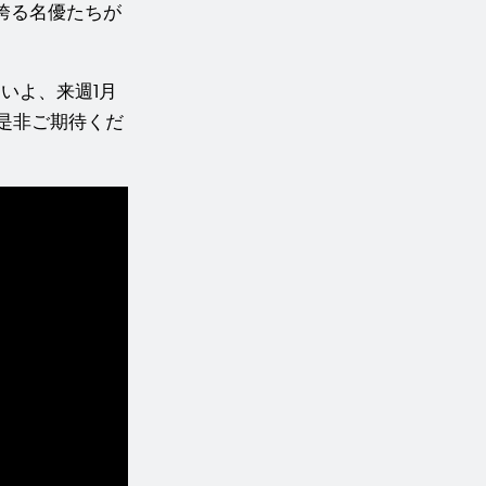
誇る名優たちが
いよ、来週1月
是非ご期待くだ