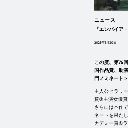
ニュース
『エンパイア・
2023年1月20日
この度、第76
国作品賞、助演
門ノミネート
主人公ヒラリ
賞®主演女優
さらには本作で
ネートを果た
カデミー賞®