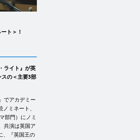
ネート＞！
・ライト』が英
ンスの＜主要3部
』でアカデミー
続ノミネート、
ラマ部門）にノミ
。共演は英国ア
に、『英国王の