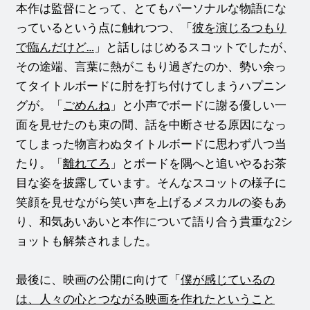
本作は監督にとって、とてもパーソナルな物語にな
っているという点に触れつつ、「
彼を演じるつもり
で臨んだけど…
」と話しはじめるスコットでしたが、
その途端、言葉に熱がこもり過ぎたのか、勢い余っ
てタイトルボードに肘を打ち付けてしまうハプニン
グが。「
ごめんね
」と小声でボードに謝る優しい一
面を見せたのも束の間、話を中断させる原因になっ
てしまった物言わぬタイトルボードに思わず八つ当
たり。「
離れてろ
」とボードを隅へと追いやるお茶
目な姿を披露しています。そんなスコットの様子に
笑顔を見せながら笑い声を上げるメスカルの姿もあ
り、和気あいあいと本作について語り合う貴重な2シ
ョットも解禁されました。
最後に、映画の公開に向けて「
僕が感じているの
は、人々の心とつながる映画を作れたということ