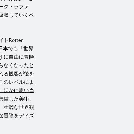
ーク・ラファ
吸収していくベ
Rotten
す。日本でも「世界
ずに自由に冒険
らなくなったと
れる観客が後を
このレベルにま
）ほかに思い当
集結した美術、
、壮麗な世界観
な冒険をディズ