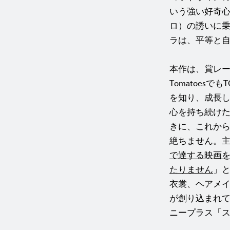
いう強い好奇
ロ）の誘いに
ラは、平等と
本作は、賞レー
Tomatoes
を知り、成長
心を持ち続け
きに、これか
絶ちません。
で達する映画
たりません
」
衣裳、ヘアメ
が
創り込まれ
ニープラス「