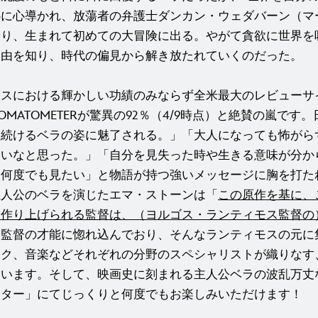
心に心導かれ、放蕩者の弁護士ダンカン・ウェダバーン（マ
乗り、生まれて初めての大冒険に出る。やがて貪欲に世界を
自由を知り、時代の偏見から解き放たれていくのだった。
スにおける輝かしい功績のみならず全米最大のレビューサイト
でもTOMATOMETERが驚異の92％（4/9時点）と絶賛の嵐で
し続けるベラの姿に魅了される。」「大人になっても怖がら
たいなと思った。」「自分を見失った時や生きる意味が分か
ら何度でも見たい」と物語が持つ強いメッセージに胸を打た
主人公のベラを演じたエマ・ストーンは「
この原作を基に、
を作り上げられる監督は、（ヨルゴス・ランティモス監督の
と監督の才能に惚れ込んでおり、そんなランティモスの元に
イク、音楽などそれぞれの分野のスペシャリストが織りなす
ています
。そして、映画史に刻まれる主人公ベラの波乱万丈
スター」にてじっくりと何度でもお楽しみいただけます！