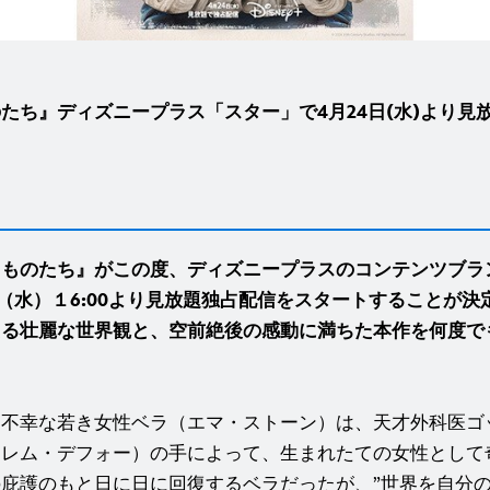
たち』ディズニープラス「スター」で4月24日(水)より見
るものたち』がこの度、ディズニープラスのコンテンツブラ
日（水）１6:00より見放題独占配信をスタートすることが決
える壮麗な世界観と、空前絶後の感動に満ちた本作を何度で
た不幸な若き女性ベラ（エマ・ストーン）は、天才外科医ゴ
ィレム・デフォー）の手によって、生まれたての女性として
庇護のもと日に日に回復するベラだったが、”世界を自分の