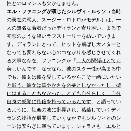
性とのロマンスも欠かせません。
エル・ファニングが演じたシルヴィ・ルッソ
（当時
の実在の恋人、スージー・ロトロがモデル）は、一
人の無名な若者だったディランと寄り添い、まるで
初恋のような淡いラブストーリーを紡いでいきま
す。ディランにとって、ヒットを飛ばし大スターと
なっても変わらない心のつながりを感じさせてくれ
る大事な存在。ファニングが「
二人の関係はとても
美しいんです。なぜなら、彼のスター性が高まる中
でも、彼女は彼を愛しているからこそ一緒にいたい
と願う。彼女は華やかさを必要としなかったし、型
にはまることもなかった。とても自分らしく、自分
自身の感覚に確信を持っているんです
」と語ってい
るように、社会の波に翻弄され、葛藤していくディ
ランの物語が展開していくなかでもシルヴィとのシ
ーンは安らぎに満ちています。シャラメも「
エルと