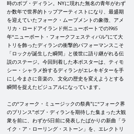
時のボブ・ディラン。NYに現れた無名の青年がわず
か数年で世界的トップアーティストになり、最盛期
を迎えていたフォーク・ムーブメントの象徴、アメ
リカ・ロードアイランド州ニューポートでの1965
年“ニューポート・フォークフェスティバル”にて大
トリを飾ったディランの衝撃的パフォーマンスこそ
「ロックが誕生した瞬間」と後世に語り継がれる伝
説のステージ。今回到着した本ポスターは、ティモ
シー・シャラメ扮するディランがエレキギターを手
にし今まさに音楽の、文化の歴史を変えようとする
瞬間を捉えたビジュアルになっています。
この“フォーク・ミュージックの祭典”に“フォーク界
のプリンス”ボブ・ディランを期待した集まった大観
衆を前に、わずか5日前に発表したばかりの新曲「ラ
イク・ア・ローリング・ストーン」を、エレクトリ