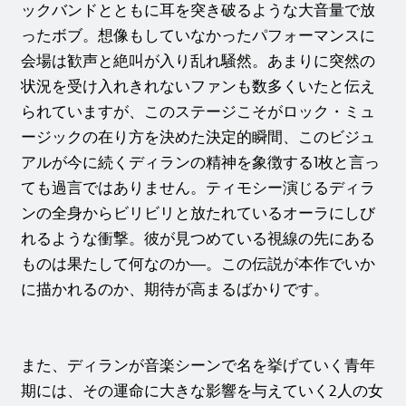
ックバンドとともに耳を突き破るような大音量で放
ったボブ。想像もしていなかったパフォーマンスに
会場は歓声と絶叫が入り乱れ騒然。あまりに突然の
状況を受け入れきれないファンも数多くいたと伝え
られていますが、このステージこそがロック・ミュ
ージックの在り方を決めた決定的瞬間、このビジュ
アルが今に続くディランの精神を象徴する1枚と言っ
ても過言ではありません。ティモシー演じるディラ
ンの全身からビリビリと放たれているオーラにしび
れるような衝撃。彼が見つめている視線の先にある
ものは果たして何なのか―。この伝説が本作でいか
に描かれるのか、期待が高まるばかりです。
また、ディランが音楽シーンで名を挙げていく青年
期には、その運命に大きな影響を与えていく2人の女