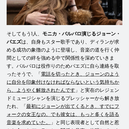
そしてもう1人、
モニカ・バルバロ演じるジョーン・
バエズ
は、自身もスター歌手であり、ディランが求
める成功の象徴のように登場し、音楽の道を行く仲
間としての絆を強める中で関係性を深めていきま
す。バルバロは役作りのためバエズに自ら連絡を取
ったそうで、「
電話を切ったとき、ジョーンのよう
に自分を印象付けなければならないという気持ちか
ら、ようやく解放されたんです
」と実在のレジェン
ドミュージシャンを演じるプレッシャーから解き放
たれ、「
最初にジョーンが出てくるとき、すでにフ
ォークの女王なの。でも彼女は、もっと多くを語る
音楽を求めていた。
」と同じ表現者として自然と惹