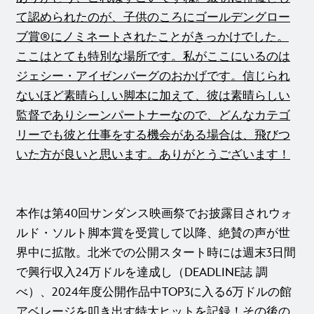
て認められたのが、子供のころにゴールデングロー
ブ賞®にノミネートされたことがきっかけでした。
ここはとても特別な場所です。私がここにいるのは
ジェシー・アイゼンバーグのおかげです。信じられ
ないほど素晴らしい脚本に加えて、彼は素晴らしい
監督でありシーンパートナーなので、どんなカテゴ
リーでも彼と仕事をする機会がある場合は、飛びつ
いた方が良いと思います。ありがとうございます！
本作は第40回サンダンス映画祭でお披露目されウォ
ルド・ソルト脚本賞を受賞して以降、絶賛の声が世
界中に拡散。北米での公開スタート時には週末3日間
で興行収入24万ドルを達成し（DEADLINE誌 調
べ）、2024年度公開作品中TOP3に入る6万ドルの館
アベレージを叩き出す特大ヒットを記録！その後の