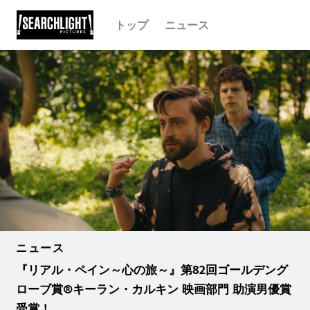
トップ
ニュース
ニュース
『リアル・ペイン～心の旅～』第82回ゴールデング
ローブ賞®キーラン・カルキン 映画部門 助演男優賞
受賞！