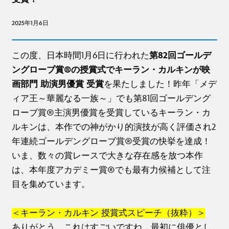
2025年1月6日
この度、日本時間1月6日に行われた
第82回ゴールデ
ングローブ賞®の授賞式でキーラン・カルキンが映
画部門 助演男優賞 受賞
を果たしました！昨年「メデ
ィア王～華麗なる一族～」でも第81回ゴールデング
ローブ賞®主演男優賞を受賞しているキーラン・カ
ルキンは、本作での神がかり的演技が高く評価され2
年連続ゴールデングローブ賞®受賞の快挙を達成！
いま、数々の賞レースで大きな存在感を放つ本作
は、本年度アカデミー賞®でも最有力候補として注
目を集めています。
＜キーラン・カルキン 授賞式スピーチ（抜粋）＞
ありがとう、これはすごいですね。最初に俳優とし