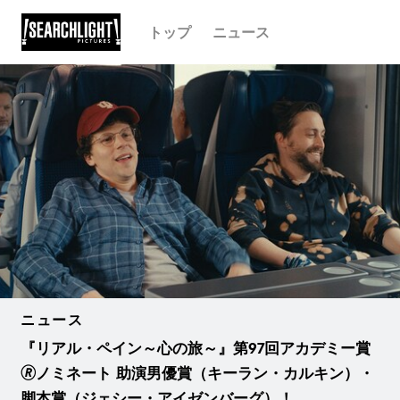
トップ
ニュース
ニュース
『リアル・ペイン～心の旅～』第97回アカデミー賞
🄬ノミネート 助演男優賞（キーラン・カルキン）・
脚本賞（ジェシー・アイゼンバーグ）！