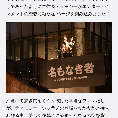
うであったように本作＆ティモシーがエンターテイ
ンメントの歴史に新たな1ページを刻み込みました！
抽選にて狭き門をくぐり抜けた幸運なファンたち
が、ティモシー・シャラメの登場を今か今かと待ち
わびる中、美しく夕暮れに染まった東京の空を背