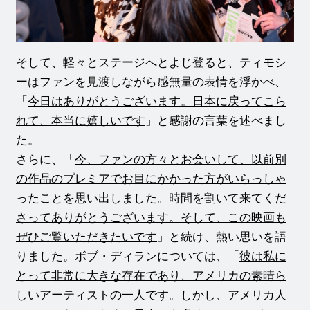
そして、軽々とステージへとよじ登ると、ティモシ
ーはファンを見渡しながら感無量の表情を浮かべ、
「
今日はありがとうございます。日本に戻ってこら
れて、本当に嬉しいです
」と感謝の言葉を述べまし
た。
さらに、「
今、ファンの方々とお会いして、以前別
の作品のプレミアでお目にかかった方がいらっしゃ
ったことを思い出しました。時間を割いて来てくだ
さってありがとうございます。そして、この映画も
ぜひご覧いただきたいです
」と続け、熱い思いを語
りました。ボブ・ディランについては、「
彼は私に
とって非常に大きな存在であり、アメリカの素晴ら
しいアーティストの一人です。しかし、アメリカ人