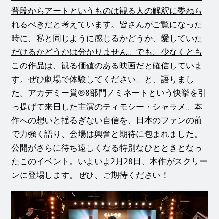
普段からアートというものは観る人の解釈に委ねら
れるべきだと考えています。皆さんがご覧になった
時に、私と同じように感じるかどうか、愛していた
だけるかどうかは分かりません。でも、少なくとも
この作品は、観る価値のある映画だと確信していま
す。ぜひ劇場で体験してください
」と、語りまし
た。アカデミー賞®8部門ノミネートという快挙を引
っ提げて来日した主演のティモシー・シャラメ。本
作への想いと揺るぎない自信を、日本のファンの前
で力強く語り、会場は興奮と期待に包まれました。
公開がさらに待ち遠しくなる特別なひとときとなっ
たこのイベント。いよいよ2月28日、本作がスクリー
ンに登場します。ぜひ、ご期待ください！