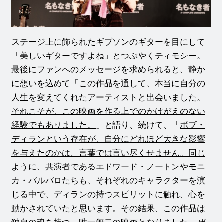
ステージ上に飾られたギブソンのギターを目にして
「
美しいギターですよね
」とつぶやくティモシー。
最後にファンへのメッセージを求められると、静か
に想いを込めて「
この作品を通して、本当に自分の
人生を変えてくれたアーティストと出会いました。
それこそが、この映画を作る上でのかけがえのない
経験でもありました。
」と語り、続けて、「
ボブ・
ディランという存在が、自分にどれほど大きな影響
を与えたのかは、言葉では言い尽くせません。同じ
ように、共演者であるエドワード・ノートンやモニ
カ・バルバロたちも、それぞれのキャラクターを演
じる中で、ディランの持つスピリットに触れ、心を
動かされていたと思います。その結果、この作品は