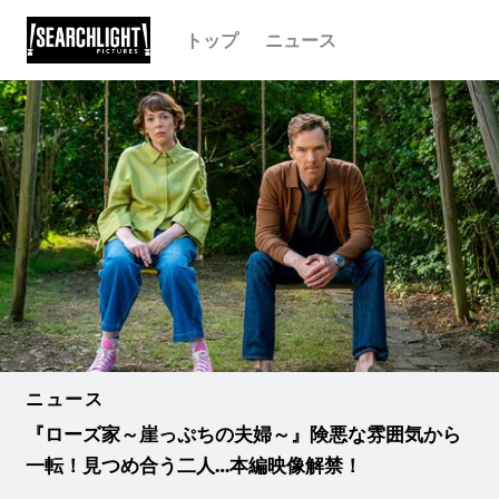
トップ
ニュース
ニュース
『ローズ家～崖っぷちの夫婦～』険悪な雰囲気から
一転！見つめ合う二人…本編映像解禁！