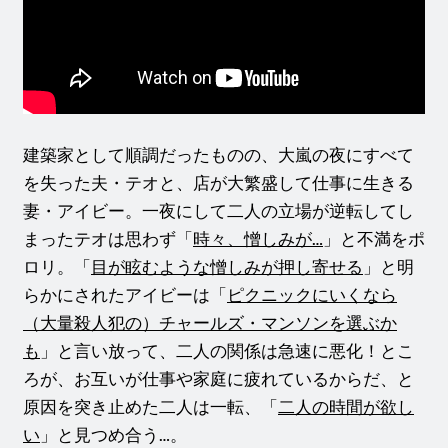
建築家として順調だったものの、大嵐の夜にすべて
を失った夫・テオと、店が大繁盛して仕事に生きる
妻・アイビー。一夜にして二人の立場が逆転してし
まったテオは思わず「
時々、憎しみが…
」と不満をポ
ロリ。「
目が眩むような憎しみが押し寄せる
」と明
らかにされたアイビーは「
ピクニックにいくなら
（大量殺人犯の）チャールズ・マンソンを選ぶか
も
」と言い放って、二人の関係は急速に悪化！とこ
ろが、お互いが仕事や家庭に疲れているからだ、と
原因を突き止めた二人は一転、「
二人の時間が欲し
い
」と見つめ合う…。