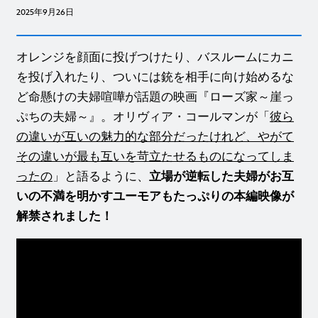
2025年9月26日
オレンジを顔面に投げつけたり、バスルームにカニ
を投げ入れたり、ついには銃を相手に向け始めるな
ど命懸けの夫婦喧嘩が話題の映画『ローズ家～崖っ
ぷちの夫婦～』。オリヴィア・コールマンが「
彼ら
の違いが互いの魅⼒的な部分だったけれど、やがて
その違いが最も互いを苛⽴たせるものになってしま
ったの
」と語るように、
立場が逆転した夫婦がお互
いの不満を明かすユーモアもたっぷりの本編映像が
解禁されました！