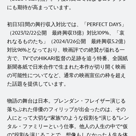
にも期待が高まっています。
初日3日間の興行収入対比では、「PERFECT DAYS」
（2023/12/22公開 最終興収13億）対比109%、「哀
れなるものたち」（2024/1/26公開 最終興収5.2億）
対比96%となっており、映画評での絶賛が溢れる一
方で、TVでのHIKARI監督の足跡を追う特番、全国紙
新聞各紙で日米合作で生まれた本作が切り開く映画
の可能性についてなど、通常の映画宣伝の枠を超え
た話題を提供しています。
物語の舞台は日本。ブレンダン・フレイザー演じる
落ちぶれた俳優のフィリップが出会ったのは、その
人にとって大切な“家族”のような役割を“演じる”レン
タル・ファミリーという仕事。他人の人生の中で“仮
の”役割を演じることで、想像もしなかった人生を体