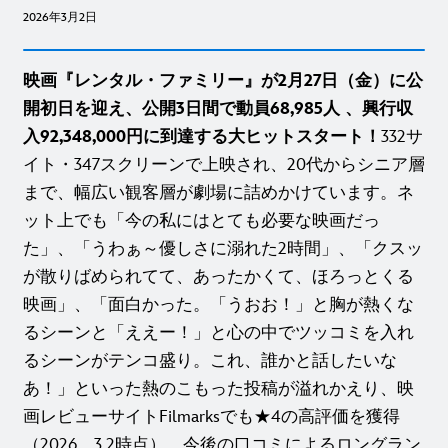
2026年3月2日
映画『レンタル・ファミリー』が2月27日（金）に公
開初日を迎え、公開3日間で動員68,985人 、興行収
入92,348,000円に到達する大ヒットスタート！
332サ
イト・347スクリーンで上映され、20代からシニア層
まで、幅広い観客層が劇場に詰めかけています。ネ
ット上でも「今の私にはとても必要な映画だっ
た」、「うわぁ～優しさに溺れた2時間」、「クスッ
が散りばめられてて、あったかくて、ほろっとくる
映画」、「面白かった。「うおお！」と胸が熱くな
るシーンと「ええー！」と心の中でツッコミを入れ
るシーンがテンコ盛り。これ、誰かと話したいな
あ！」といった熱のこもった投稿が溢れかえり、映
画レビューサイトFilmarksでも★4の高評価を獲得
（2026．3.2時点）。今後の口コミによるロングラン