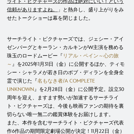
ライト・ピクチャーズの作品は絶対にいい！という
信頼がありますよね。
」と熱弁し、盛り上がりをみ
せたトークショーは幕を閉じました。
サーチライト・ピクチャーズでは、ジェシー・アイ
ゼンバーグとキーラン・カルキンがW主演を務める
珠玉のロードムービー『
リアル・ペイン～心の旅
～
』を2025年1月31日（金）に公開するほか、ティモ
シー・シャラメが若き日のボブ・ディランを全身全
霊で演じた『
名もなき者/A COMPLETE
UNKNOWN
』を2月28日（金）に公開予定。設立30
周年を迎え、ますます勢いが加速するサーチライ
ト・ピクチャーズは、今後も映画ファンの期待を裏
切らない唯一無二の鑑賞体験をお届けします。
また、本作を含むサーチライト・ピクチャーズ代表
作6作品の期間限定劇場公開が決定！11月22日（金）