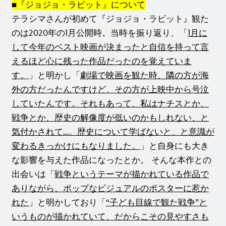
■『ジョジョ・ラビット』について
テラシマさんが初めて『ジョジョ・ラビット』観た
のは2020年の1月公開時。当時を振り返り、「
1月に
して今年のベスト映画が決まったと自信を持って言
えるほど心に残った作品だったのを覚えていま
す。
」と明かし「
劇場で映画を観た時、隣の方が海
外の方だったんですけど、その方が上映中から号泣
していたんです。それもあって、私はナチスとか、
戦争とか、歴史の解像度が低いのかもしれない、と
気付かされて…。歴史について学ばないと、と意識が
変わるきっかけにもなりました。
」と自身にも大き
な影響を与えた作品になったとか。
そんな本作との
出会いは「
戦争というテーマが描かれている作品で
ありながら、ポップなビジュアルのポスターに惹か
れた
」と明かしており「
“子ども目線で観た戦争”と
いうものが描かれていて、だからこその見やすさも