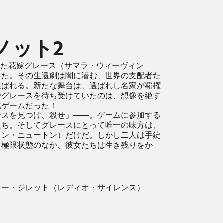
ノット2
びた花嫁グレース（サマラ・ウィーヴィン
った。その生還劇は闇に潜む、世界の支配者た
選ばれる。新たな舞台は、選ばれし名家が覇権
でグレースを待ち受けていたのは、想像を絶す
戮ゲームだった！
ースを見つけ、殺せ」――。ゲームに参加する
たち。そしてグレースにとって唯一の味方は、
リン・ニュートン）だけだ。しかし二人は手錠
。極限状態のなか、彼女たちは生き残りをか
。
ラー・ジレット（レディオ・サイレンス）