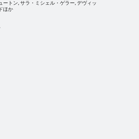
ートン, サラ・ミシェル・ゲラー, デヴィッ
ドほか
。