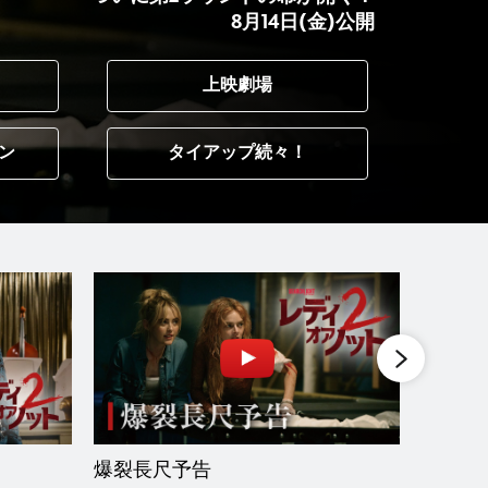
8月14日(金)公開
上映劇場
ン
タイアップ続々！
爆裂長尺予告
最狂の