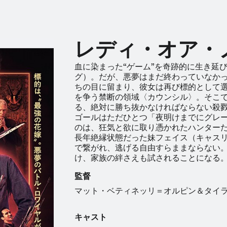
レディ・オア・
血に染まった“ゲーム”を奇跡的に生き延
グ）。だが、悪夢はまだ終わっていなか
ちの目に留まり、彼女は再び標的として
を争う禁断の領域〈カウンシル〉。そこ
る、絶対に勝ち抜かなければならない殺
ゴールはただひとつ「夜明けまでにグレ
のは、狂気と欲に取り憑かれたハンター
長年絶縁状態だった妹フェイス（キャス
で繋がれ、逃げる自由すらままならない
け、家族の絆さえも試されることになる
監督
マット・ベティネッリ＝オルピン＆タイ
キャスト