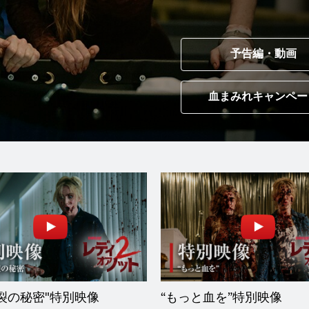
予告編・動画
血まみれキャンペー
裂の秘密"特別映像
“もっと血を”特別映像