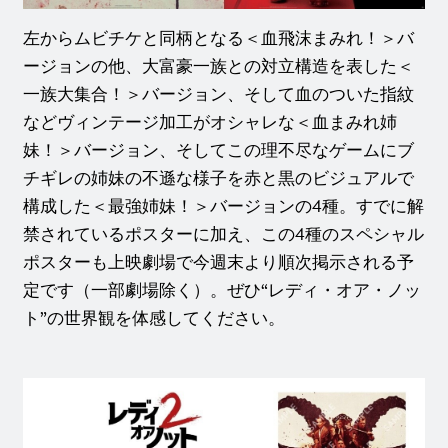
左からムビチケと同柄となる＜血飛沫まみれ！＞バ
ージョンの他、大富豪一族との対立構造を表した＜
一族大集合！＞バージョン、そして血のついた指紋
などヴィンテージ加工がオシャレな＜血まみれ姉
妹！＞バージョン、そしてこの理不尽なゲームにブ
チギレの姉妹の不遜な様子を赤と黒のビジュアルで
構成した＜最強姉妹！＞バージョンの4種。すでに解
禁されているポスターに加え、この4種のスペシャル
ポスターも上映劇場で今週末より順次掲示される予
定です（一部劇場除く）。ぜひ“レディ・オア・ノッ
ト”の世界観を体感してください。